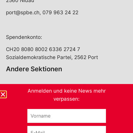
2560 Nidau
port@spbe.ch, 079 963 24 22
Spendenkonto:
CH20 8080 8002 6336 2724 7
Sozialdemokratische Partei, 2562 Port
Andere Sektionen
Anmelden und keine News mehr
verpassen:
V
o
r
E
n