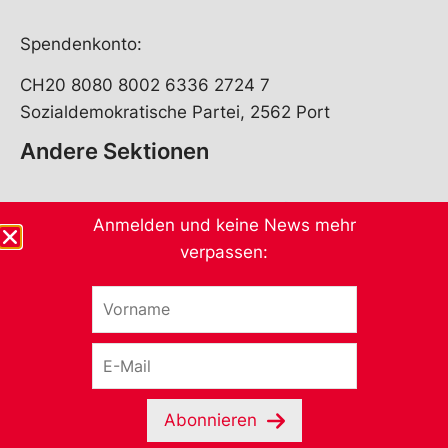
Spendenkonto:
CH20 8080 8002 6336 2724 7
Sozialdemokratische Partei, 2562 Port
Andere Sektionen
Anmelden und keine News mehr
verpassen:
V
o
r
E
n
-
a
M
m
a
e
Abonnieren
i
*