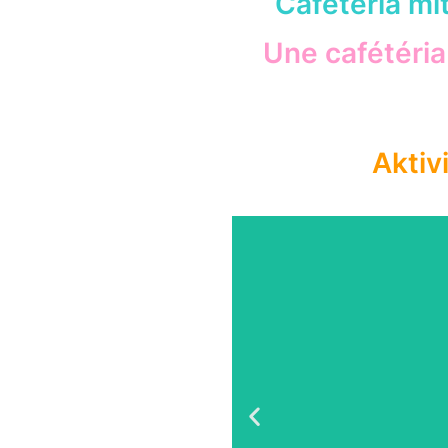
Cafeteria m
Une cafétéria
Aktiv