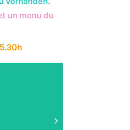
u vorhanden.
 et un menu du
15.30h