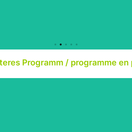
teres Programm / programme en 
Instrumente ausprobieren 
essayer des instruments
4-99 Jahre / ans
Musikgesellschaft Port / Société musicale de Port