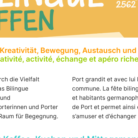
 Kreativität, Bewegung, Austausch und
ativité, activité, échange et apéro rich
ch die Vielfalt
Port grandit et avec lui 
s Bilingue
commune. La fête biling
 und
et habitants germanop
orterinnen und Porter
de Port et permet ainsi 
Raum für Begegnung.
s’amuser et d’échanger