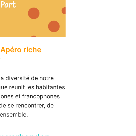
 Apéro riche
e
la diversité de notre
ue réunit les habitantes
hones et francophones
de se rencontrer, de
 ensemble.