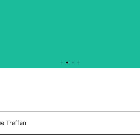
Tanz-Vorführung /
spectacle de danse
ue Treffen
13:30h