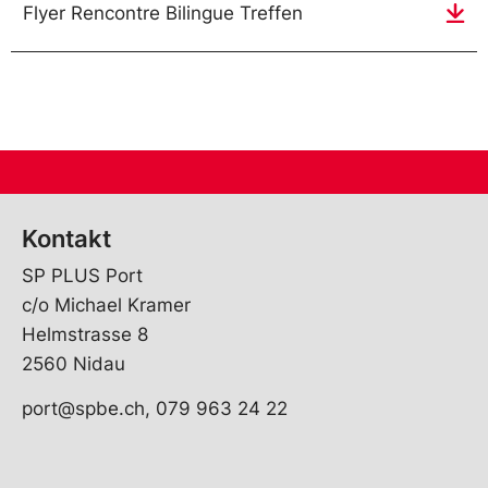
Flyer Rencontre Bilingue Treffen
Tanz-Vorführung /
spectacle de danse
13:30h
Kontakt
Tanzschule TeKi TeKua
SP PLUS Port
/ compagnie de danse
c/o Michael Kramer
TeKi TeKua
Helmstrasse 8
2560 Nidau
port@spbe.ch, 079 963 24 22