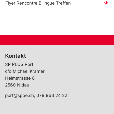
Flyer Rencontre Bilingue Treffen
Tanz-Vorführung /
spectacle de danse
Kontakt
13:30h
SP PLUS Port
c/o Michael Kramer
Tanzschule TeKi TeKua
Helmstrasse 8
/ compagnie de danse
2560 Nidau
TeKi TeKua
port@spbe.ch, 079 963 24 22