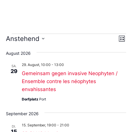
Ans
Ve
Anstehend
Liste
An
Datum
Nav
wählen.
Na
August 2026
29. August, 10:00
-
13:00
SA.
29
Gemeinsam gegen invasive Neophyten /
Ensemble contre les néophytes
envahissantes
Dorfplatz
Port
September 2026
15. September, 19:00
-
21:00
DI.
15