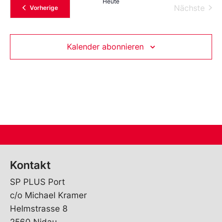
Heute
Vera
Nächste
Veranstaltungen
Vorherige
Kalender abonnieren
Kontakt
SP PLUS Port
c/o Michael Kramer
Helmstrasse 8
2560 Nidau