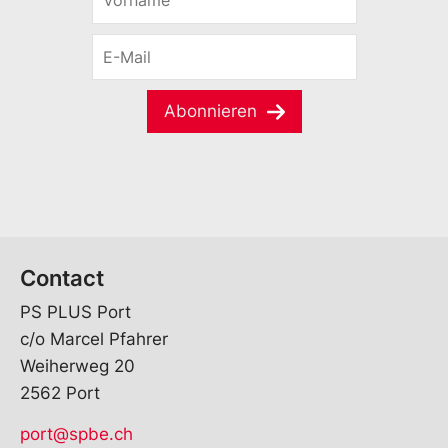
o
r
E
n
-
a
M
m
a
e
Abonnieren
i
*
l
*
Contact
PS PLUS Port
c/o Marcel Pfahrer
Weiherweg 20
2562 Port
port@spbe.ch