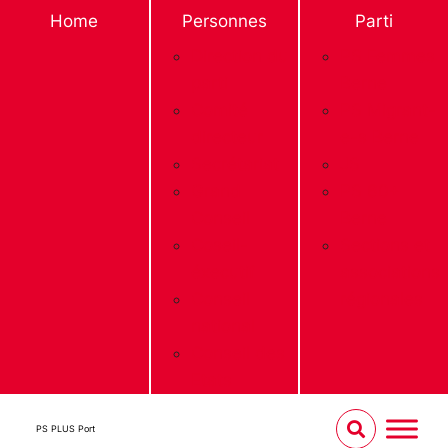
Home
Personnes
Parti
Direction du
PS Femmes
parti
Berne
Comité
PS Migrant-
directeur
e-s Berne
Secrétariat
JS
Grand
PS 60+
Conseil
Berne
Coseil-
Sections et
éxecutif
associations
Conseil
régionales
national
Conseil des
Etats
PS PLUS Port