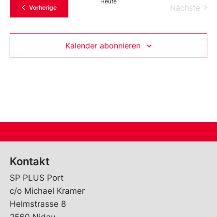
Heute
Vera
Nächste
Veranstaltungen
Vorherige
Kalender abonnieren
Kontakt
SP PLUS Port
c/o Michael Kramer
Helmstrasse 8
2560 Nidau