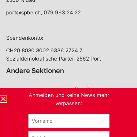
port@spbe.ch, 079 963 24 22
Spendenkonto:
CH20 8080 8002 6336 2724 7
Sozialdemokratische Partei, 2562 Port
Andere Sektionen
Anmelden und keine News mehr
verpassen:
V
o
r
E
n