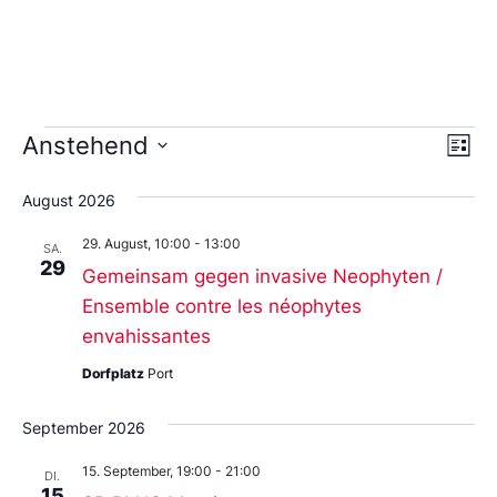
Ans
Ve
Anstehend
Liste
An
Datum
Nav
wählen.
Na
August 2026
29. August, 10:00
-
13:00
SA.
29
Gemeinsam gegen invasive Neophyten /
Ensemble contre les néophytes
envahissantes
Dorfplatz
Port
September 2026
15. September, 19:00
-
21:00
DI.
15